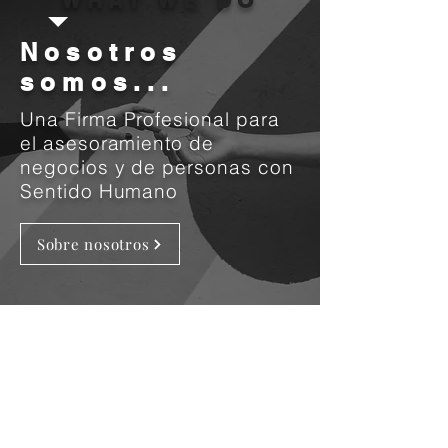
WHAT WE DO
Nosotros
somos...
Una Firma Profesional para
el asesoramiento de
negocios y de personas con
Sentido Humano
Sobre nosotros
Nos acercamos a ti como un Ser
Humano y a tu Empresa como
una Organización Humana
Valoramos al Capital Humano
como el recurso potenciador del
Desarrollo Sostenible de
cualquier Organización y de