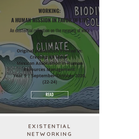
WORKING:
A HUMAN MISSION IN FAVOR OF LIFE
An existential reflection on the meaning of work
in the deven
go
Original publication Printed in:
Creating HR Value
.
Mexican Association in Human
Resources Management:
Year 9 | September-October 2020,
(22-24)
READ
EXISTENTIAL
NETWORKING