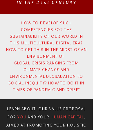
IN THE 21st CENTURY
HOW TO DEVELOP SUCH
COMPETENCIES FOR THE
SUSTAINABILITY OF OUR WORLD IN
THIS MULTICULTURAL DIGITAL ERA?
HOW TO GET THIS IN THE MIDST OF AN
ENVIRONMENT OF
GLOBAL CRISIS RANGING FROM
CLIMATE CHANGE AND
ENVIRONMENTAL DEGRADATION TO
SOCIAL INEQUITY? HOW TO DO IT IN
TIMES OF PANDEMIC AND GRIEF?
LEARN ABOUT
OUR VALUE PROPOSAL
FOR
YOU
AND YOUR
HUMAN CAPITAL
,
AIMED AT PROMOTING YOUR HOLISTIC