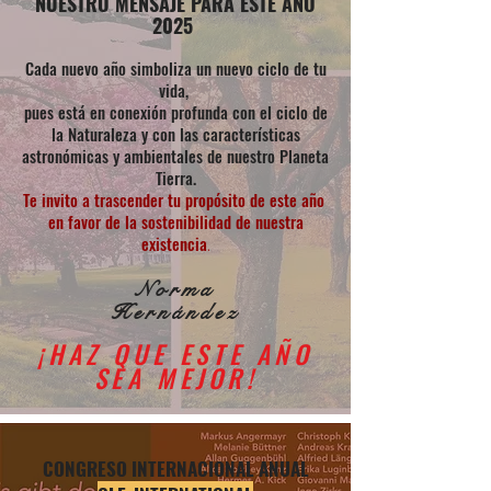
NUESTRO MENSAJE PARA ESTE AÑO
2025
Cada nuevo año simboliza un nuevo ciclo de tu
vida,
pues está en conexión profunda con el ciclo de
la Na
turaleza y con las características
astronómicas y ambientales de n
uestro Planeta
Tierra.
Te invito a trascender tu propósito de este año
en favor de la sostenibilidad de nuestra
existenci
a
.
Norma
Her
nández
¡HAZ QUE ESTE AÑO
SEA MEJOR!
CONGRESO INTERNACIONAL ANUAL