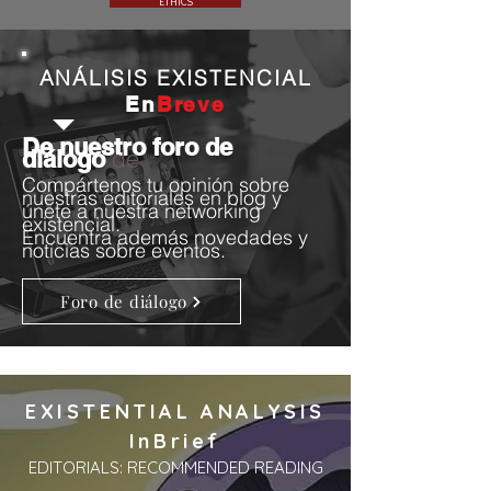
ETHICS
ANÁLISIS EXISTENCIAL
En
Breve
De nuestro foro
de
de
diálogo
Compártenos tu opinión s
ob
re
nuestras editoriales en blog y
únete a nuestra networking
existencial.
Encuentra además novedades y
noticias sobre eventos.
Foro de diálogo
EXISTENTIAL ANALYSIS
InBrief
EDITORIALS: RECOMMENDED READING