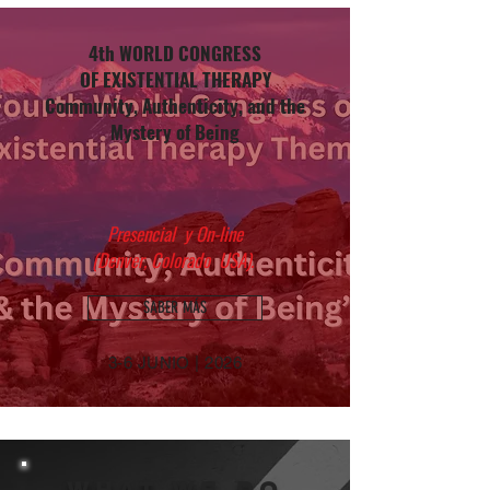
4th WORLD CONGRESS
OF EXISTENTIAL THERAPY
Community, Authenticity, and the
Mystery of Being
Presencial y On-line
(Denver, Colorado USA).
SABER MÁS
3-6 JUNIO | 2026