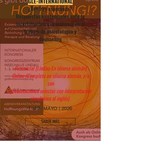
GLE-INTERNATIONAL
¿Aún hay esperanza?
Respuestas existenciales ante la
incertidumbre y la amenaza en el
trabajo de psicoterapia y
counseling
Presencial (Lindau-En idioma alemán)
Online (Completo en idioma alemán, y/o
con
presentaciones selectas con interpretación
simultánea al inglés).
1 al 3- MAYO | 2026
SABER MÁS