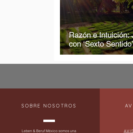
Razón e Intuición: 
con ‘Sexto Sentido
SOBRE NOSOTROS
AV
Leben & Beruf México somos una
AVI