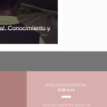
nal. Conocimiento y
ANÁLISIS EXIST
ENCIAL
EnBreve
RECIBE NUESTRO BOLETÍN