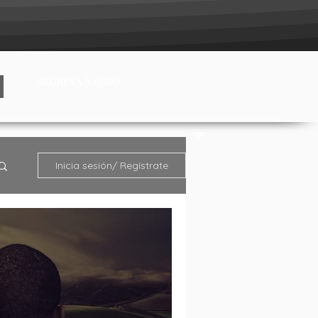
REGRESA A FORO
Inicia sesión/ Regístrate