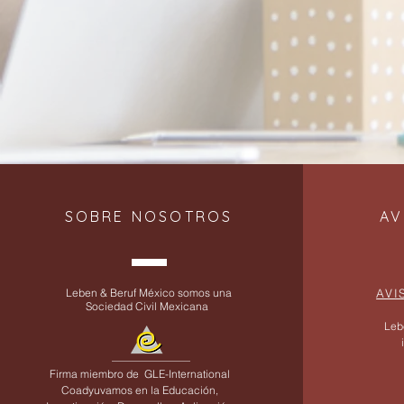
SOBRE NOSOTROS
AV
Leben & Beruf México somos una
AVI
Sociedad Civil Mexicana
Leb
Firma miembro de
GLE-International
Coadyuvamos en la Educación,