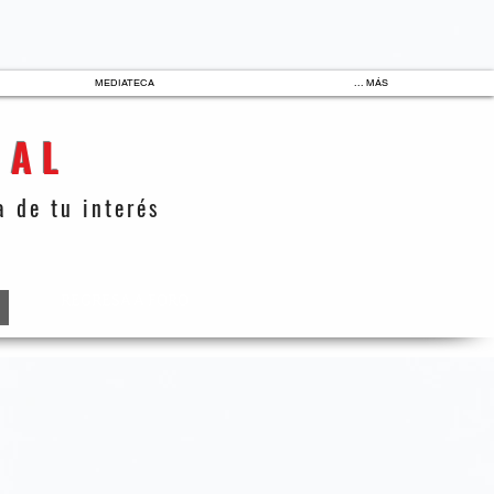
MEDIATECA
... MÁS
IAL
 de tu interés
REGRESA A FORO