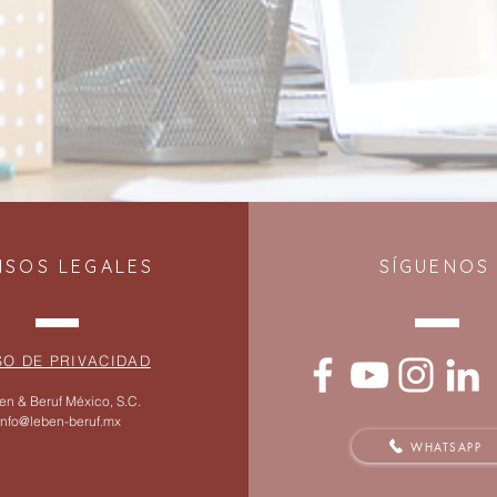
ISOS LEGALES
SÍGUENOS
SO DE PRIVACIDAD
en & Beruf México, S.C.
info@leben-beruf.mx
WHATSAPP