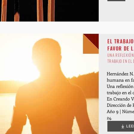
EL TRABAJ
FAVOR DE L
UNA REFLEXIÓN
TRABAJO EN EL
Hernández N. 
humana en fa
Una reflexión 
trabajo en el 
En Creando V
Dirección de
Año 9 | Númer
24.
LEE