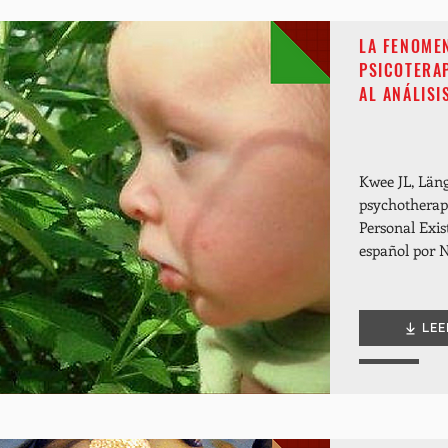
LA FENOME
PSICOTERA
AL ANÁLISI
Kwee JL, Län
psychotherape
Personal Exis
español por 
LEE