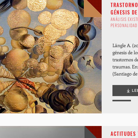
TRASTORNO
GÉNESIS DE
ANÁLISIS EXIS
PERSONALIDAD
Längle A. (2
génesis de l
trastornos d
traumas.
En:
(Santiago de 
LE
ACTITUDES