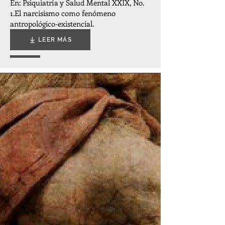
En: Psiquiatría y Salud Mental XXIX, No.
1.
El narcisismo como fenómeno
antropológico-existencial.
LEER MÁS