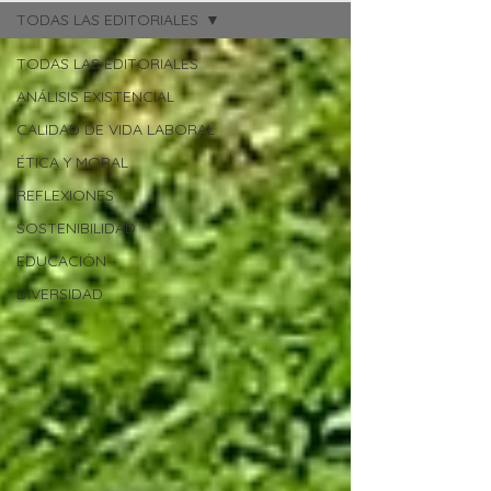
TODAS LAS EDITORIALES
TODAS LAS EDITORIALES
ANÁLISIS EXISTENCIAL
CALIDAD DE VIDA LABORAL
ÉTICA Y MORAL
REFLEXIONES
SOSTENIBILIDAD
EDUCACIÓN
DIVERSIDAD