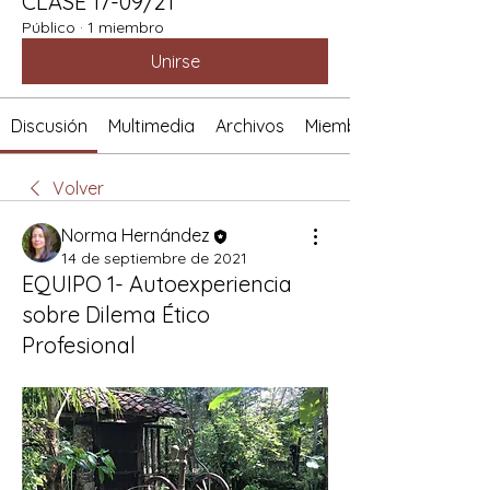
CLASE 17-09/21
Público
·
1 miembro
Unirse
Discusión
Multimedia
Archivos
Miembros
Volver
Norma Hernández
14 de septiembre de 2021
EQUIPO 1- Autoexperiencia
sobre Dilema Ético
Profesional