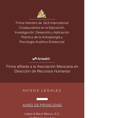
Firma miembro de
GLE-International
Coadyuvamos en la Educación,
Investigación, Desarrollo y Aplicación
Práctica de la Antropología y
Psicología Analítico-Existencial
Firma afiliada a la Asociación Mexicana en
Dirección de Recursos Humanos
AVISOS LEGALES
AVISO DE PRIVACIDAD
Leben & Beruf México, S.C.
info@leben-beruf.mx