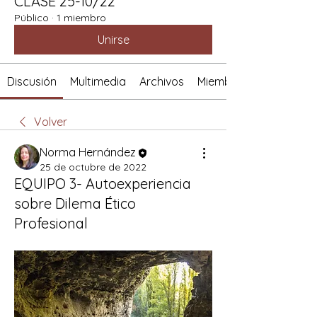
CLASE 25-10/22
Público
·
1 miembro
Unirse
Discusión
Multimedia
Archivos
Miembros
Volver
Norma Hernández
25 de octubre de 2022
EQUIPO 3- Autoexperiencia
sobre Dilema Ético
Profesional