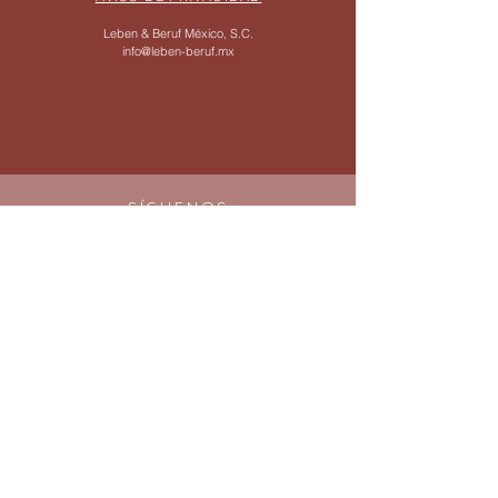
Leben & Beruf México, S.C.
info@leben-beruf.mx
SÍGUENOS
WHATSAPP