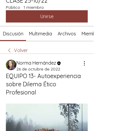
CLASE 25-10/22
Público
·
1 miembro
Unirse
Discusión
Multimedia
Archivos
Miembros
Volver
Norma Hernández
26 de octubre de 2022
EQUIPO 13- Autoexperiencia
sobre Dilema Ético
Profesional