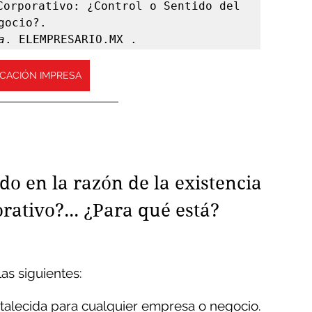
Corporativo: ¿Control o Sentido del 
gocio?.

a
. ELEMPRESARIO.MX .
ICACIÓN IMPRESA
o en la razón de la existencia 
ativo?... 
¿Para qué está?
as siguientes:
rtalecida para cualquier empresa o negocio.