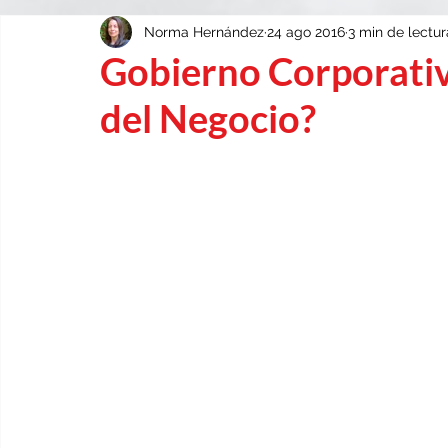
Norma Hernández
24 ago 2016
3 min de lectur
EDUCACIÓN
DIVERSIDAD
Gobierno Corporativ
del Negocio?