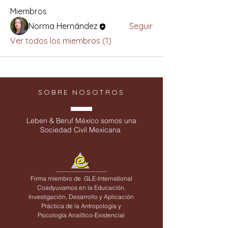
Miembros
Norma Hernández
Seguir
Ver todos los miembros (1)
SOBRE NOSOTROS
Leben & Beruf México somos una
Sociedad Civil Mexicana
Firma miembro de
GLE-International
Coadyuvamos en la Educación,
Investigación, Desarrollo y Aplicación
Práctica de la Antropología y
Psicología Analítico-Existencial