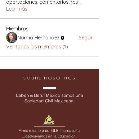
aportaciones, comentarios, retr
...
Leer más
Miembros
Norma Hernández
Seguir
Ver todos los miembros (1)
SOBRE NOSOTROS
Leben & Beruf México somos una
Sociedad Civil Mexicana
Firma miembro de
GLE-International
Coadyuvamos en la Educación,